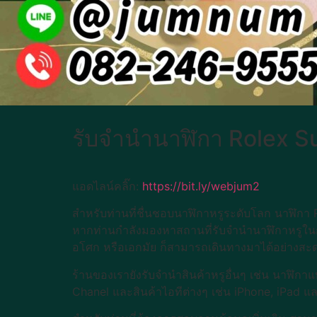
รับจำนำนาฬิกา Rolex Su
แอดไลน์คลิ๊ก:
https://bit.ly/webjum2
สำหรับท่านที่ชื่นชอบนาฬิกาหรูระดับโลก นาฬิกา R
หากท่านกำลังมองหาสถานที่รับจำนำนาฬิกาหรูในกรุ
อโศก หรือเอกมัย ก็สามารถเดินทางมาได้อย่างสะ
ร้านของเรายังรับจำนำสินค้าหรูอื่นๆ เช่น นาฬิกา
Chanel และสินค้าไอทีต่างๆ เช่น iPhone, iPad และ