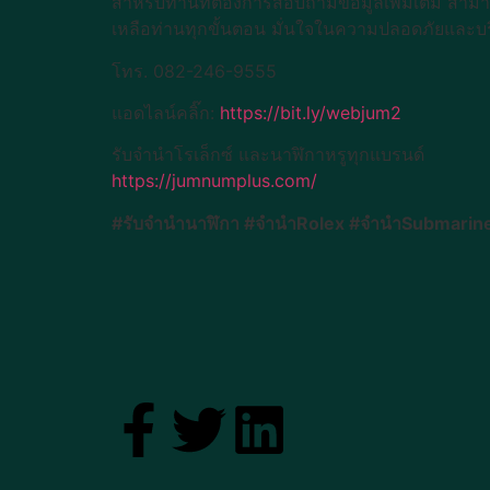
สำหรับท่านที่ต้องการสอบถามข้อมูลเพิ่มเติม สาม
เหลือท่านทุกขั้นตอน มั่นใจในความปลอดภัยและบริก
โทร. 082-246-9555
แอดไลน์คลิ๊ก:
https://bit.ly/webjum2
รับจำนำโรเล็กซ์ และนาฬิกาหรูทุกแบรนด์
https://jumnumplus.com/
#รับจำนำนาฬิกา #จำนำRolex #จำนำSubmariner 