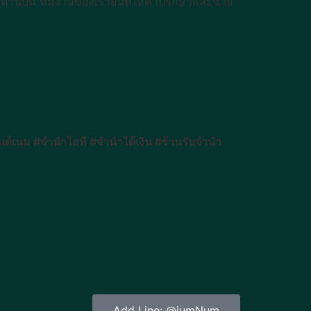
ค์ด้านบน ทีมงานของเรายินดีให้คำปรึกษาและช่วย
์เนม #จำนำไอที #จำนำได้เงิน #ร้านรับจำนำ
Add Line: @jumNum