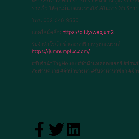
ที่ร้านรับจำนำพลัสเราให้บริการด้วยใจ ดูแลรัก
รวดเร็ว ให้คุณมั่นใจและวางใจได้ในการใช้บริการ
โทร. 082-246-9555
แอดไลน์คลิ๊ก:
https://bit.ly/webjum2
รับจำนำโรเล็กซ์ และนาฬิกาหรูทุกแบรนด์
https://jumnumplus.com/
#รับจำนำTagHeuer #จำนำแทคฮอยเออร์ #ร้านรั
สะพานควาย #จำนำบางนา #รับจำนำนาฬิกา #จำน