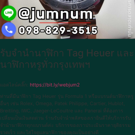
รับจำนำนาฬิกา Tag Heuer และ
นาฬิกาหรูทั่วกรุงเทพฯ
แอดไลน์คลิ๊ก:
https://bit.ly/webjum2
ท่านที่มีนาฬิกา Tag Heuer รุ่น Formula 1 หรือแบรนด์นาฬิกาหรู
อื่นๆ เช่น Rolex, Omega, Patek Philippe, Cartier, Hublot,
Breitling, IWC, Jaeger-LeCoultre และ Panerai ที่ต้องการ
เปลี่ยนเป็นเงินสดด่วน ร้านรับจำนำพลัสของเรายินดีให้บริการรับ
จำนำนาฬิกาทุกแบรนด์ค่ะ บริการของเราประเมินราคายุติธรรม
รวดเร็ว และใส่ใจดูแลนาฬิกาของคุณเป็นอย่างดี