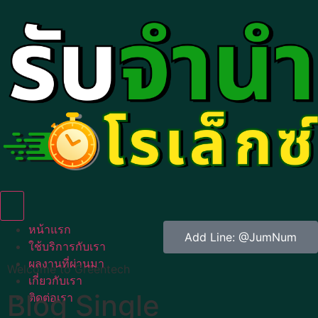
Humberger Toggle Menu
หน้าแรก
Add Line: @JumNum
ใช้บริการกับเรา
ผลงานที่ผ่านมา
Welcome to Greentech
เกี่ยวกับเรา
Blog Single
ติดต่อเรา