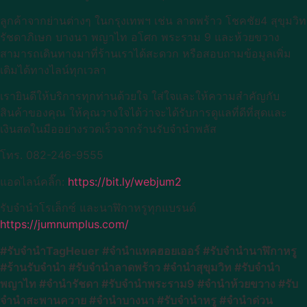
ลูกค้าจากย่านต่างๆ ในกรุงเทพฯ เช่น ลาดพร้าว โชคชัย4 สุขุมวิท
รัชดาภิเษก บางนา พญาไท อโศก พระราม 9 และห้วยขวาง
สามารถเดินทางมาที่ร้านเราได้สะดวก หรือสอบถามข้อมูลเพิ่ม
เติมได้ทางไลน์ทุกเวลา
เรายินดีให้บริการทุกท่านด้วยใจ ใส่ใจและให้ความสำคัญกับ
สินค้าของคุณ ให้คุณวางใจได้ว่าจะได้รับการดูแลที่ดีที่สุดและ
เงินสดในมืออย่างรวดเร็วจากร้านรับจำนำพลัส
โทร. 082-246-9555
แอดไลน์คลิ๊ก:
https://bit.ly/webjum2
รับจำนำโรเล็กซ์ และนาฬิกาหรูทุกแบรนด์
https://jumnumplus.com/
#รับจำนำTagHeuer #จำนำแทคฮอยเออร์ #รับจำนำนาฬิกาหรู
#ร้านรับจำนำ #รับจำนำลาดพร้าว #จำนำสุขุมวิท #รับจำนำ
พญาไท #จำนำรัชดา #รับจำนำพระราม9 #จำนำห้วยขวาง #รับ
จำนำสะพานควาย #จำนำบางนา #รับจำนำหรู #จำนำด่วน