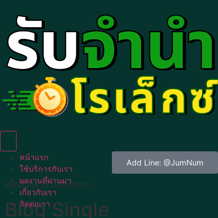
Humberger Toggle Menu
หน้าแรก
Add Line: @JumNum
ใช้บริการกับเรา
ผลงานที่ผ่านมา
Welcome to Greentech
เกี่ยวกับเรา
Blog Single
ติดต่อเรา