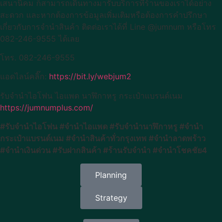
เสนานิคม ก็สามารถเดินทางมารับบริการที่ร้านของเราได้อย่าง
สะดวก และหากต้องการข้อมูลเพิ่มเติมหรือต้องการคำปรึกษา
เกี่ยวกับการจำนำสินค้า ติดต่อเราได้ที่ Line @jumnum หรือโทร
082-246-9555 ได้เลย
โทร. 082-246-9555
แอดไลน์คลิ๊ก:
https://bit.ly/webjum2
รับจำนำไอโฟน ไอแพด นาฬิกาหรู กระเป๋าแบรนด์เนม
https://jumnumplus.com/
#รับจำนำไอโฟน #จำนำไอแพด #รับจำนำนาฬิกาหรู #จำนำ
กระเป๋าแบรนด์เนม #จำนำสินค้าทั่วกรุงเทพ #จำนำลาดพร้าว
#จำนำเงินด่วน #รับฝากสินค้า #ร้านรับจำนำ #จำนำโชคชัย4
Planning
Strategy