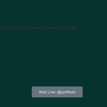
อถือราคาดี #จำนำSamsungGalaxy #จำนำเงิน
Add Line: @jumNum