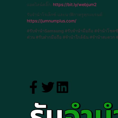
แอดไลน์คลิ๊ก:
https://bit.ly/webjum2
รับจำนำโรเล็กซ์ และนาฬิกาหรูทุกแบรนด์
https://jumnumplus.com/
#รับจำนำSamsung #รับจำนำมือถือ #จำนำโชคชั
ด่วน #รับฝากมือถือ #จำนำใกล้ฉัน #จำนำสะดวก 