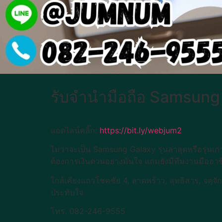
รับจำนำมือถือ Samsung ทุ
แอดไลน์คลิ๊ก:
https://bit.ly/webjum2
ไม่ว่าจะเป็น Samsung Galaxy รุ่นล่าสุดหรือรุ่นเก
ต้องการเงินด่วนอย่างมั่นใจ แถมยังมีทีมงานมืออา
ใกล้เคียงแถวโชคชัย 4, ลาดพร้าว, สุทธิสาร, จตุจั
ประทับใจ
โทร. 082-246-9555