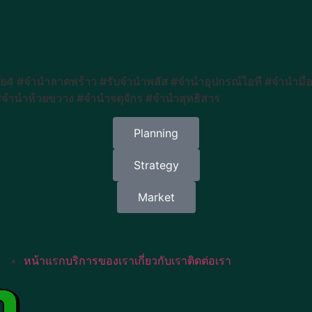
ย4 #จำนำลาดพร้าว #รับจำนำพลัส #จำนำอุปกรณ์ไอที #จำนำมื
#จำนำห้วยขวาง #จำนำจตุจักร #จำนำสุทธิสาร
Planning
Strategy
Market
หน้าแรก
บริการของเรา
เกี่ยวกับเรา
ติดต่อเรา