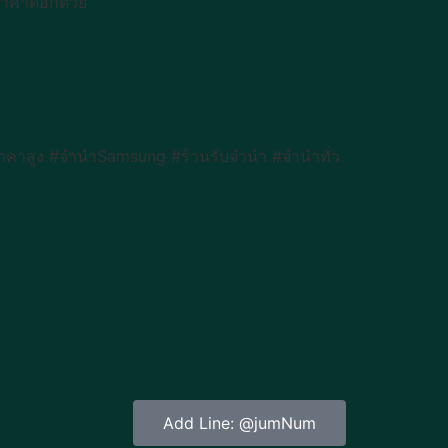
ราคาดีอีกด้วย
าคาสูง #จำนำSamsung #ร้านรับจำนำ #จำนำทั่ว
Add Line: @jumNum