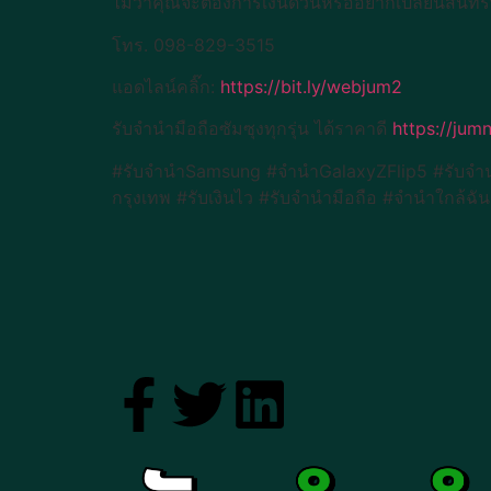
ไม่ว่าคุณจะต้องการเงินด่วนหรืออยากเปลี่ยนสินทรัพ
โทร. 098-829-3515
แอดไลน์คลิ๊ก:
https://bit.ly/webjum2
รับจำนำมือถือซัมซุงทุกรุ่น ได้ราคาดี
https://jum
#รับจำนำSamsung #จำนำGalaxyZFlip5 #รับจำนำ
กรุงเทพ #รับเงินไว #รับจำนำมือถือ #จำนำใกล้ฉั