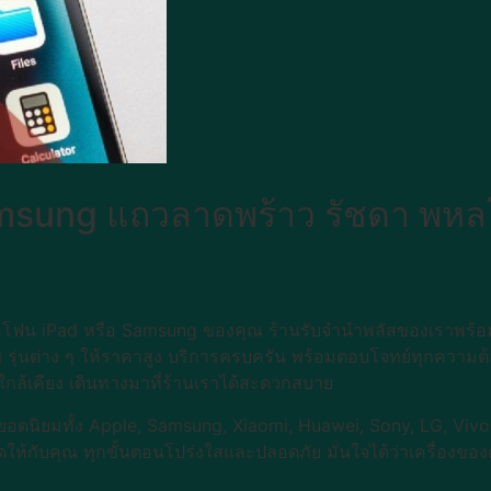
msung แถวลาดพร้าว รัชดา พหล
ไอโฟน iPad หรือ Samsung ของคุณ ร้านรับจำนำพลัสของเราพร้อม
g รุ่นต่าง ๆ ให้ราคาสูง บริการครบครัน พร้อมตอบโจทย์ทุกความต
ใกล้เคียง เดินทางมาที่ร้านเราได้สะดวกสบาย
ยอดนิยมทั้ง Apple, Samsung, Xiaomi, Huawei, Sony, LG, Vivo, 
ให้กับคุณ ทุกขั้นตอนโปร่งใสและปลอดภัย มั่นใจได้ว่าเครื่องของค