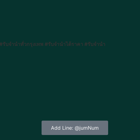
ับจำนำทั่วกรุงเทพ #รับจำนำได้ราคา #รับจำนำ
Add Line: @jumNum