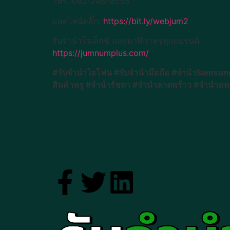
โทร. 082-246-9555
แอดไลน์คลิ๊ก:
https://bit.ly/webjum2
รับจำนำโรเล็กซ์ และนาฬิกาหรูทุกแบรนด์
https://jumnumplus.com/
#รับจำนำไอโฟน #รับจำนำมือถือ #จำนำSamsung 
สินค้าหรู #จำนำรัชดา #จำนำลาดพร้าว #จำนำพห