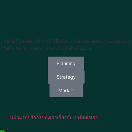
#จำนำไอแพด #รับจำนำโน๊ตบุ๊ค #จำนำปลอดภัย #จำนำสะดวก #ร
ลโยธิน #จำนำสะดวกสบาย #จำนำรับเงินด่วน
Planning
Strategy
Market
หน้าแรก
บริการของเรา
เกี่ยวกับเรา
ติดต่อเรา