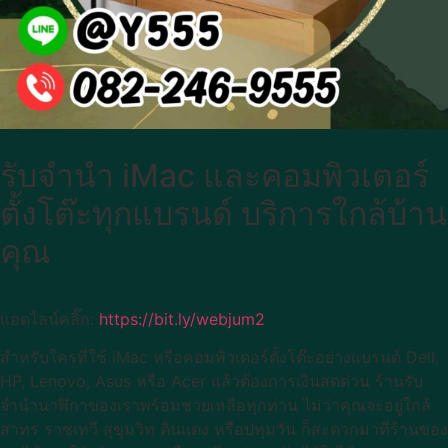
รับจำนำ iMac และคอมพิวเตอร์
ตั้งโต๊ะทุกแบรนด์ บริการใกล้บ้าน
คุณ
แอดไลน์คลิ๊ก:
https://bit.ly/webjum2
สำหรับใครที่ใช้ iMac หรือคอมพิวเตอร์ตั้งโต๊ะอย่างแบรนด์ Dell,
HP, Lenovo, Asus หรือ Acer แล้วต้องการเงินสดด่วน ร้านรับ
จำนำนาฬิกาของเราพร้อมช่วยเหลือทุกท่าน ไม่ว่าคุณจะอยู่ใกล้
สาทร ราชเทวี สุขุมวิท ดินแดง หรือปทุมวัน ก็สะดวกมาที่ร้านของ