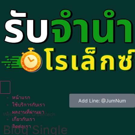
Humberger Toggle Menu
หน้าแรก
Add Line: @JumNum
ใช้บริการกับเรา
ผลงานที่ผ่านมา
Welcome to Greentech
เกี่ยวกับเรา
Blog Single
ติดต่อเรา