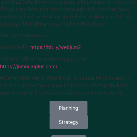
ลูกค้าที่อยู่ในพื้นที่ลาดพร้าว บางเขน หรือบางแค สามารถแวะมา
ที่ร้านของเราได้สะดวก หรือหากคุณอยู่ใกล้กับแถบรัชดาภิเษก
และฝั่งธนบุรี ก็สามารถเดินทางมาใช้บริการได้โดยง่าย รับจำนำ
พลัสพร้อมให้คำปรึกษาและการบริการที่เป็นกันเอง
โทร. 082-246-9555
แอดไลน์คลิ๊ก:
https://bit.ly/webjum2
รับจำนำโรเล็กซ์ และนาฬิกาหรูทุกแบรนด์
https://jumnumplus.com/
#รับจำนำiPad #จำนำiPad #รับจำนำไอแพด #จำนำลาดพร้าว
#จำนำบางเขน #จำนำบางแค #จำนำด่วน #รับจำนำสินค้าทุก
ชนิด #ร้านจำนำใกล้ฉัน #จำนำได้ราคาสูง #จำนำปลอดภัย
Planning
Strategy