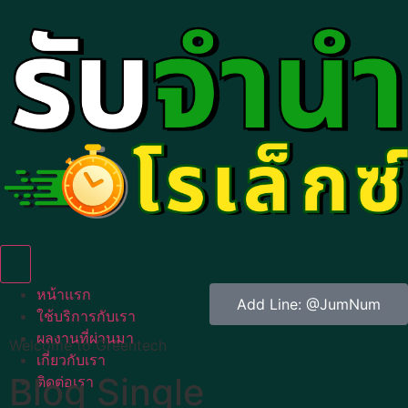
Humberger Toggle Menu
หน้าแรก
Add Line: @JumNum
ใช้บริการกับเรา
ผลงานที่ผ่านมา
Welcome to Greentech
เกี่ยวกับเรา
Blog Single
ติดต่อเรา