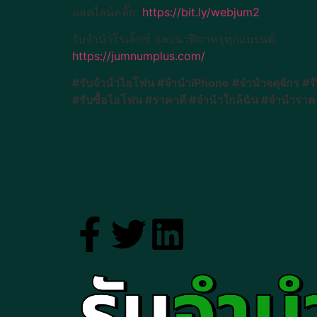
แอดไลน์คลิ๊ก:
https://bit.ly/webjum2
รับจำนำโรเล็กซ์ และนาฬิกาหรูทุกแบรนด์
https://jumnumplus.com/
#รับจำนำไอโฟน #จำนำiPhone #จำนำจตุจักร #รับ
#รับซื้อไอโฟน #ราคาดี #จำนำใกล้ฉัน #จำนำราค