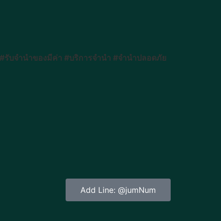
อ #รับจำนำของมีค่า #บริการจำนำ #จำนำปลอดภัย
Add Line: @jumNum