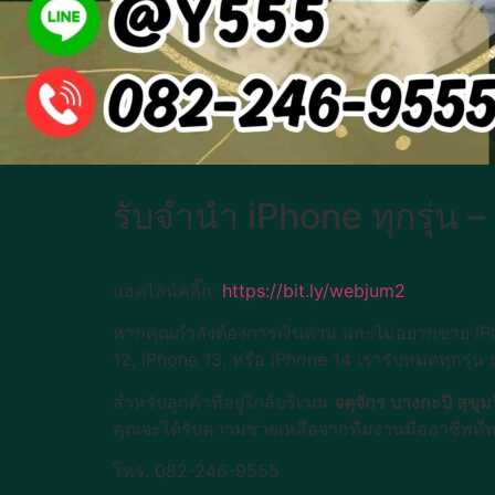
รับจำนำ iPhone ทุกรุ่น – 
แอดไลน์คลิ๊ก:
https://bit.ly/webjum2
หากคุณกำลังต้องการเงินด่วน และไม่อยากขาย iPh
12, iPhone 13, หรือ iPhone 14 เรารับหมดทุกรุ่
สำหรับลูกค้าที่อยู่ใกล้บริเวณ
จตุจักร บางกะปิ สุขุม
คุณจะได้รับความช่วยเหลือจากทีมงานมืออาชีพท
โทร. 082-246-9555