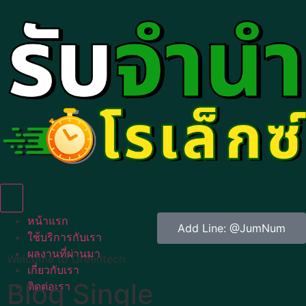
Humberger Toggle Menu
หน้าแรก
Add Line: @JumNum
ใช้บริการกับเรา
ผลงานที่ผ่านมา
Welcome to Greentech
เกี่ยวกับเรา
Blog Single
ติดต่อเรา