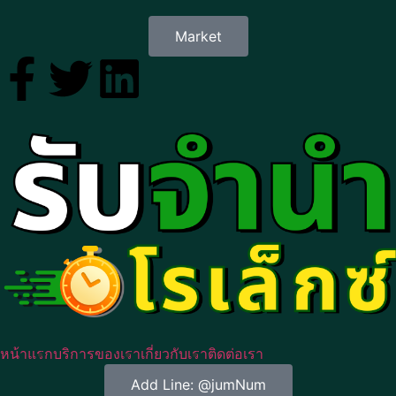
Market
หน้าแรก
บริการของเรา
เกี่ยวกับเรา
ติดต่อเรา
Add Line: @jumNum