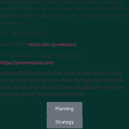
สำหรับลูกค้าที่อยู่แถวบางแค บางบอน บางขุนเทียน หนองแขม
หรือพื้นที่ใกล้เคียง สามารถแวะเข้ามาใช้บริการที่ร้านเราได้ง่าย ๆ
ไม่ต้องกังวลเรื่องการเดินทาง แค่แวะมา เราพร้อมให้คำแนะนำ
ทุกขั้นตอน!
โทร. 082-246-9555
แอดไลน์คลิ๊ก:
https://bit.ly/webjum2
รับจำนำโรเล็กซ์ และนาฬิกาหรูทุกแบรนด์
https://jumnumplus.com/
#รับจำนำไอโฟน #จำนำไอโฟน #รับจำนำพลัส #จำนำไอโฟน
บางแค #จำนำไอโฟนบางบอน #จำนำไอโฟนใกล้ฉัน #รับจำนำ
มือถือ #ร้านรับจำนำ #จำนำไอโฟนบางขุนเทียน #จำนำไอโฟน
หนองแขม #จำนำไอโฟนราคาดี #รับจำนำ
Planning
Strategy