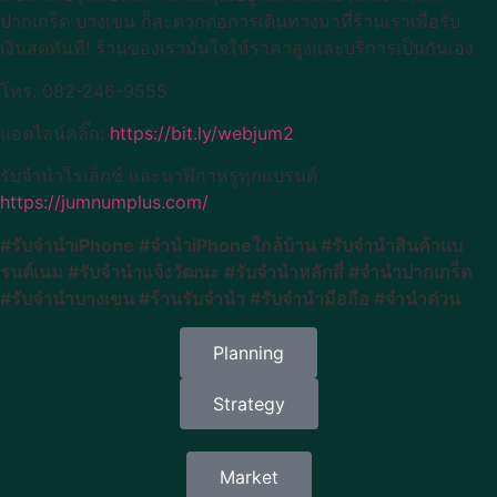
ปากเกร็ด บางเขน ก็สะดวกต่อการเดินทางมาที่ร้านเราเพื่อรับ
เงินสดทันที! ร้านของเรามั่นใจให้ราคาสูงและบริการเป็นกันเอง
โทร. 082-246-9555
แอดไลน์คลิ๊ก:
https://bit.ly/webjum2
รับจำนำโรเล็กซ์ และนาฬิกาหรูทุกแบรนด์
https://jumnumplus.com/
#รับจำนำiPhone #จำนำiPhoneใกล้บ้าน #รับจำนำสินค้าแบ
รนด์เนม #รับจำนำแจ้งวัฒนะ #รับจำนำหลักสี่ #จำนำปากเกร็ด
#รับจำนำบางเขน #ร้านรับจำนำ #รับจำนำมือถือ #จำนำด่วน
Planning
Strategy
Market