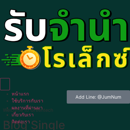
Humberger Toggle Menu
หน้าแรก
Add Line: @JumNum
ใช้บริการกับเรา
ผลงานที่ผ่านมา
Welcome to Greentech
เกี่ยวกับเรา
Blog Single
ติดต่อเรา