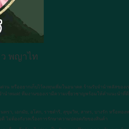
้าว พญาไท
งินด่วน หรืออยากเก็บไว้ลงทุนเพิ่มในอนาคต ร้านรับจำนำพลัสของเร
ับจำนำหมด! ทีมงานของเรามีความเชี่ยวชาญพร้อมให้คำแนะนำที่ดี
ามอินทรา, เอกมัย, อโศก, ราชดำริ, สุขุมวิท, สาทร, บางรัก หรือท
่างดี ไม่ต้องกังวลเรื่องการรักษาความปลอดภัยของสินค้า