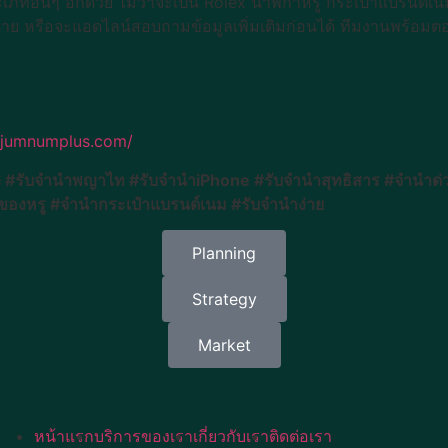
ทอื่นๆ อีกด้วย ไม่ว่าจะเป็น Rolex นาฬิกาหรู กระเป๋าแบรนด์เนม 
ยดาย หรือจะแอดไลน์สอบถามข้อมูลเพิ่มเติมก่อนได้ ทีมงานพร้อม
//jumnumplus.com/
 #รับจำนำพญาไท #รับจำนำiPhone #รับจำนำสุทธิสาร #จำนำด่ว
ของหรู #จำนำกระเป๋าแบรนด์เนม #รับจำนำง่าย
Planning
Strategy
Market
หน้าแรก
บริการของเรา
เกี่ยวกับเรา
ติดต่อเรา