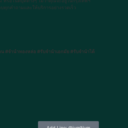
หรือโน๊ตบุ๊คต่างๆ ไม่ว่าคุณจะอยู่ในกรุงเทพฯ
ตอบทุกคำถามและให้บริการอย่างรวดเร็ว
น #จำนำทองหล่อ #รับจำนำเอกมัย #รับจำนำได้
Add Line: @jumNum