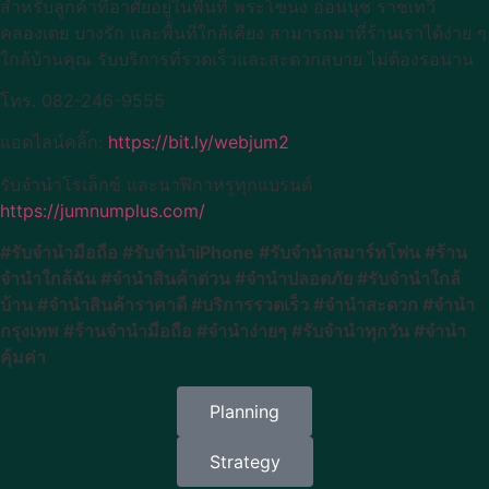
สำหรับลูกค้าที่อาศัยอยู่ในพื้นที่ พระโขนง อ่อนนุช ราชเทวี
คลองเตย บางรัก และพื้นที่ใกล้เคียง สามารถมาที่ร้านเราได้ง่าย ๆ
ใกล้บ้านคุณ รับบริการที่รวดเร็วและสะดวกสบาย ไม่ต้องรอนาน
โทร. 082-246-9555
แอดไลน์คลิ๊ก:
https://bit.ly/webjum2
รับจำนำโรเล็กซ์ และนาฬิกาหรูทุกแบรนด์
https://jumnumplus.com/
#รับจำนำมือถือ #รับจำนำiPhone #รับจำนำสมาร์ทโฟน #ร้าน
จำนำใกล้ฉัน #จำนำสินค้าด่วน #จำนำปลอดภัย #รับจำนำใกล้
บ้าน #จำนำสินค้าราคาดี #บริการรวดเร็ว #จำนำสะดวก #จำนำ
กรุงเทพ #ร้านจำนำมือถือ #จำนำง่ายๆ #รับจำนำทุกวัน #จำนำ
คุ้มค่า
Planning
Strategy