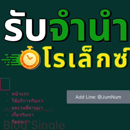
Humberger Toggle Menu
หน้าแรก
Add Line: @JumNum
ใช้บริการกับเรา
ผลงานที่ผ่านมา
Welcome to Greentech
เกี่ยวกับเรา
Blog Single
ติดต่อเรา