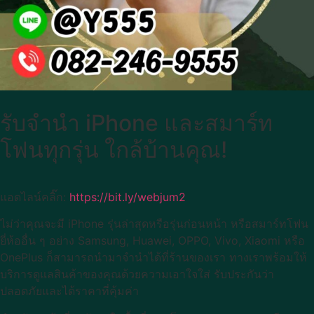
รับจำนำ iPhone และสมาร์ท
โฟนทุกรุ่น ใกล้บ้านคุณ!
แอดไลน์คลิ๊ก:
https://bit.ly/webjum2
ไม่ว่าคุณจะมี iPhone รุ่นล่าสุดหรือรุ่นก่อนหน้า หรือสมาร์ทโฟน
ยี่ห้ออื่น ๆ อย่าง Samsung, Huawei, OPPO, Vivo, Xiaomi หรือ
OnePlus ก็สามารถนำมาจำนำได้ที่ร้านของเรา ทางเราพร้อมให้
บริการดูแลสินค้าของคุณด้วยความเอาใจใส่ รับประกันว่า
ปลอดภัยและได้ราคาที่คุ้มค่า