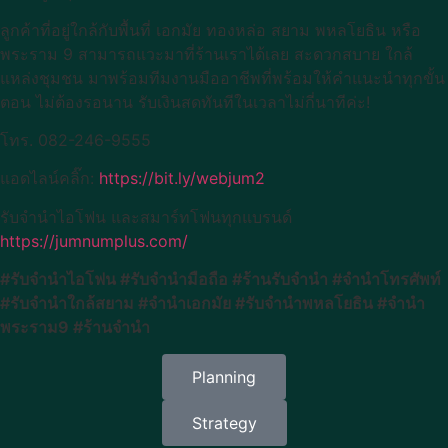
ลูกค้าที่อยู่ใกล้กับพื้นที่ เอกมัย ทองหล่อ สยาม พหลโยธิน หรือ
พระราม 9 สามารถแวะมาที่ร้านเราได้เลย สะดวกสบาย ใกล้
แหล่งชุมชน มาพร้อมทีมงานมืออาชีพที่พร้อมให้คำแนะนำทุกขั้น
ตอน ไม่ต้องรอนาน รับเงินสดทันทีในเวลาไม่กี่นาทีค่ะ!
โทร. 082-246-9555
แอดไลน์คลิ๊ก:
https://bit.ly/webjum2
รับจำนำไอโฟน และสมาร์ทโฟนทุกแบรนด์
https://jumnumplus.com/
#รับจำนำไอโฟน #รับจำนำมือถือ #ร้านรับจำนำ #จำนำโทรศัพท์
#รับจำนำใกล้สยาม #จำนำเอกมัย #รับจำนำพหลโยธิน #จำนำ
พระราม9 #ร้านจำนำ
Planning
Strategy