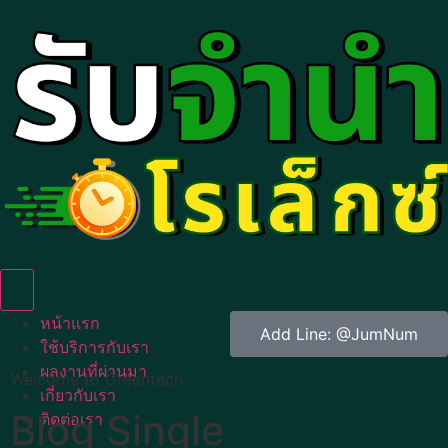
Humberger Toggle Menu
หน้าแรก
Add Line: @JumNum
ใช้บริการกับเรา
ผลงานที่ผ่านมา
Welcome to Greentech
เกี่ยวกับเรา
Blog Single
ติดต่อเรา