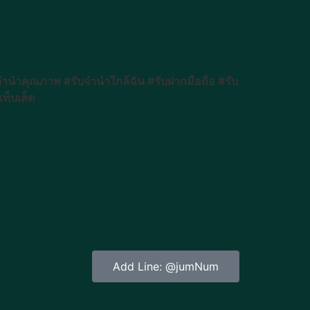
ำคุณภาพ #รับจำนำใกล้ฉัน #รับฝากมือถือ #รับ
็บเล็ต
Add Line: @jumNum