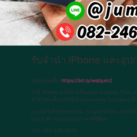
รับจำนำ iPhone และอุป
แอดไลน์คลิ๊ก:
https://bit.ly/webjum2
ถ้ามี iPhone รุ่นใหม่ หรือแม้แต่ Android, iPad,
สำหรับคนที่อยากใช้เงินแบบเร่งด่วน ไม่ว่าคุณจะมี
แถวนี้หรือใกล้เพชรเกษม, กาญจนาภิเษก, เทอดไท,
แนะนำดีๆ และประเมินราคาที่ดีที่สุด
โทร. 082-246-9555