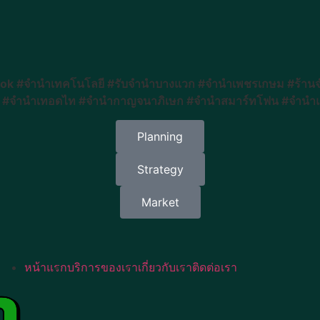
 #จำนำเทคโนโลยี #รับจำนำบางแวก #จำนำเพชรเกษม #ร้านจำน
ษ์ #จำนำเทอดไท #จำนำกาญจนาภิเษก #จำนำสมาร์ทโฟน #จำนำแท
Planning
Strategy
Market
หน้าแรก
บริการของเรา
เกี่ยวกับเรา
ติดต่อเรา