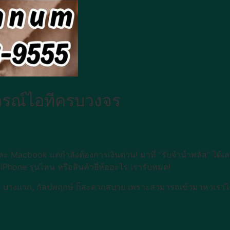
กรณ์ไอทีครบวงจร
 และ Macbook แต่กำลังต้องการเงินด่วน! มาที่ “รับจำนำพลัส” ได้เ
 iPhone รุ่นไหน หรือสินค้ายี่ห้ออะไร เรารับหมด!
 บางแวก, กัลปพฤกษ์ ก็สะดวกสบาย เพราะสามารถเข้ามาหาเราได้เ