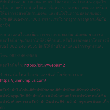
พิกัดที่ท่านสามารถแวะมาหาเราได้สะดวก ไม่ว่าจะเป็น สุขุมวิท
อโศก ลาดพร้าว พหลโยธิน หรือห้วยขวาง ทีมงานของเราพร้อม
ให้บริการอย่างเป็นกันเองค่ะ และมั่นใจในความปลอดภัยของ
ทรัพย์สินของท่าน 100% เพราะเรามีมาตรฐานการดูแลระดับมือ
อาชีพ
หากท่านสนใจและต้องการทราบรายละเอียดเพิ่มเติม สามารถ
แอดไลน์มาคุยกับเราได้ที่ลิงค์ด้านบน หรือโทรติดต่อเราโดยตรงที่
เบอร์ 082-246-9555 ยินดีให้คำปรึกษาและบริการทุกท่านค่ะ
โทร. 082-246-9555
แอดไลน์คลิ๊ก:
https://bit.ly/webjum2
รับจำนำไอโฟน ไอแพด และสินค้าไอทีทุกประเภท
https://jumnumplus.com/
#รับจำนำไอโฟน #จำนำiPhone #จำนำiPad #ร้านรับจำนำ
#จำนำสุขุมวิท #จำนำอโศก #จำนำลาดพร้าว #จำนำพหลโยธิน
#จำนำห้วยขวาง #รับจำนำเงินด่วน #ร้านจำนำกรุงเทพ #ดอกเบี้ย
ต่ำ