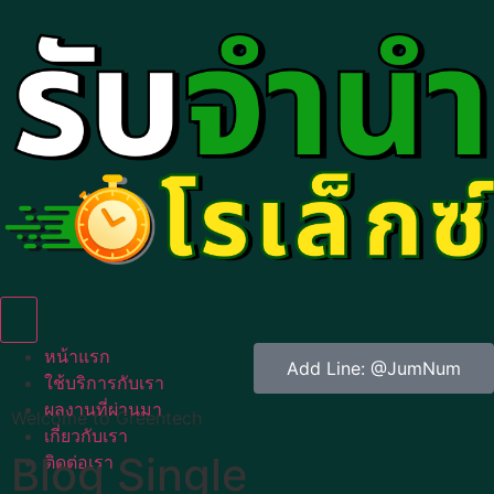
Humberger Toggle Menu
หน้าแรก
Add Line: @JumNum
ใช้บริการกับเรา
ผลงานที่ผ่านมา
Welcome to Greentech
เกี่ยวกับเรา
Blog Single
ติดต่อเรา