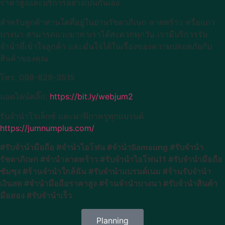
ราคาสูงและบริการอย่างเป็นกันเอง
สำหรับลูกค้าท่านใดที่อยู่ในย่านรัชดาภิเษก ลาดพร้าว หรือแถว
บางนา สามารถแวะมาหาเราได้สะดวกทุกวัน เรามีบริการรับ
จำนำที่เข้าใจลูกค้า และมั่นใจได้ในเรื่องของความปลอดภัยกับ
สินค้าของคุณ
โทร. 098-829-3515
แอดไลน์คลิ๊ก:
https://bit.ly/webjum2
รับจำนำโรเล็กซ์ และนาฬิกาหรูทุกแบรนด์
https://jumnumplus.com/
#รับจำนำมือถือ #จำนำไอโฟน #จำนำSamsung #รับจำนำ
รัชดาภิเษก #จำนำลาดพร้าว #รับจำนำไอโฟน11 #รับจำนำมือถือ
ซัมซุง #ร้านจำนำใกล้ฉัน #รับจำนำแบรนด์เนม #ร้านรับจำนำ
เงินสด #จำนำมือถือราคาสูง #ร้านจำนำบางนา #รับจำนำสินค้า
มือสอง #รับจำนำเร็ว
Planning