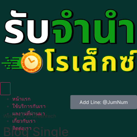
Humberger Toggle Menu
หน้าแรก
Add Line: @JumNum
ใช้บริการกับเรา
ผลงานที่ผ่านมา
Welcome to Greentech
เกี่ยวกับเรา
Blog Single
ติดต่อเรา