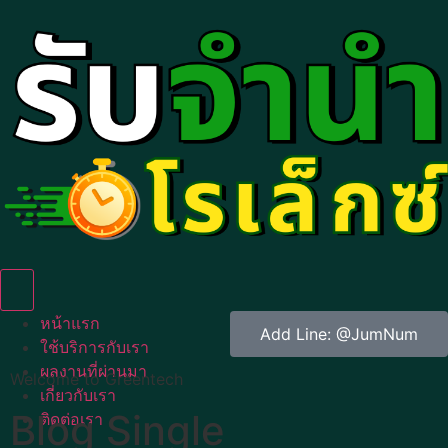
Humberger Toggle Menu
หน้าแรก
Add Line: @JumNum
ใช้บริการกับเรา
ผลงานที่ผ่านมา
Welcome to Greentech
เกี่ยวกับเรา
Blog Single
ติดต่อเรา