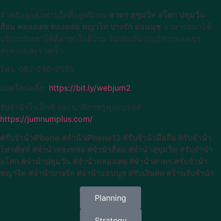
สำหรับลูกค้าท่านใดที่อยู่บริเวณ
สาทร สุขุมวิท อโศก ปทุมวัน
สีลม คลองเตย ทองหล่อ พญาไท บางรัก อ่อนนุช
สามารถมาใช้
บริการกับเราได้ที่สาขาใกล้บ้าน รับประกันว่าบริการของเรา
สะดวกและรวดเร็ว
โทร. 082-246-9555
แอดไลน์คลิ๊ก:
https://bit.ly/webjum2
รับจำนำโรเล็กซ์ และนาฬิกาหรูทุกแบรนด์
https://jumnumplus.com/
#รับจำนำiPhone #จำนำiPhone12 #รับจำนำมือถือ #รับจำนำ
โทรศัพท์ #จำนำทองหล่อ #จำนำสีลม #จำนำสุขุมวิท #รับจำนำ
อโศก #จำนำปทุมวัน #จำนำคลองเตย #จำนำสาทร #รับจำนำ
พญาไท #จำนำบางรัก #จำนำอ่อนนุช #รับเงินสด #ร้านรับจำนำ
Planning
Strategy