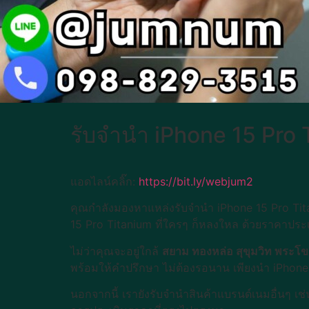
รับจำนำ iPhone 15 Pro T
แอดไลน์คลิ๊ก:
https://bit.ly/webjum2
คุณกำลังมองหาแหล่งรับจำนำ iPhone 15 Pro Titan
15 Pro Titanium ที่ใครๆ ก็หลงใหล ด้วยราคาประเมิน
ไม่ว่าคุณจะอยู่ใกล้
สยาม ทองหล่อ สุขุมวิท พระโข
พร้อมให้คำปรึกษา ไม่ต้องรอนาน เพียงนำ iPhone 
นอกจากนี้ เรายังรับจำนำสินค้าแบรนด์เนมอื่นๆ เช