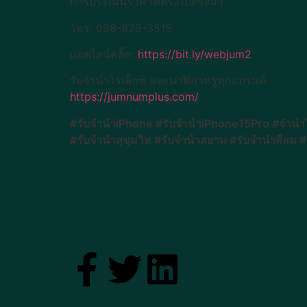
การประเมินราคาที่ตรงไปตรงมา
โทร. 098-829-3515
แอดไลน์คลิ๊ก:
https://bit.ly/webjum2
รับจำนำโรเล็กซ์ และนาฬิกาหรูทุกแบรนด์
https://jumnumplus.com/
#รับจำนำiPhone #รับจำนำiPhone15Pro #จำนำไอโ
#รับจำนำสุขุมวิท #รับจำนำสยาม #รับจำนำสีลม #ร