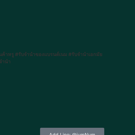
นค้าหรู #รับจำนำของแบรนด์เนม #รับจำนำเอกมัย
บจำนำ
Add Line: @jumNum