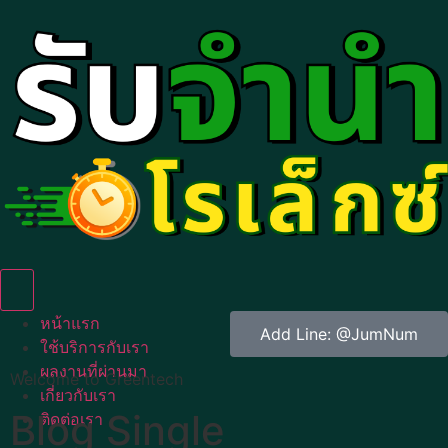
Humberger Toggle Menu
หน้าแรก
Add Line: @JumNum
ใช้บริการกับเรา
ผลงานที่ผ่านมา
Welcome to Greentech
เกี่ยวกับเรา
Blog Single
ติดต่อเรา