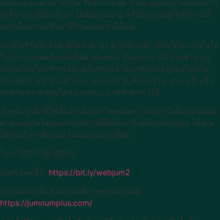
เพียงแวะมาหาเราที่ร้าน รับจำนำพลัส ใกล้ๆ คุณในย่านลาดพร้าว
วังหิน และรัชดาภิเษก ไม่ต้องรอนาน หรือถ้าคุณอยู่ใกล้สถานที่
เหล่านี้แค่แวะเข้ามาที่ร้านของเราได้เลย
เราเป็นร้านรับจำนำที่ให้ราคาสูง ค่าบริการต่ำ และให้ความมั่นใจ
ในความปลอดภัยของสินค้าของคุณ ทีมงานเรามีความชำนาญ
และพร้อมให้บริการอย่างเป็นกันเอง ไม่ว่าคุณจะอยู่แถวไหนใน
กรุงเทพฯ เช่น รามคำแหง, พระราม 9, ห้วยขวาง, บางกะปิ หรือ
สะพานควาย คุณก็สามารถแวะมาปรึกษาเราได้
สำหรับลูกค้าที่ใช้สินค้า Apple โดยเฉพาะ เราเข้าใจดีว่าคุณมอง
หาความมั่นใจและการบริการที่ดีที่นี่เรายินดีต้อนรับเสมอ ให้คุณ
ได้รับบริการที่ครบครันและสะดวกที่สุด
โทร. 082-246-9555
แอดไลน์คลิ๊ก:
https://bit.ly/webjum2
รับจำนำโรเล็กซ์ และนาฬิกาหรูทุกแบรนด์
https://jumnumplus.com/