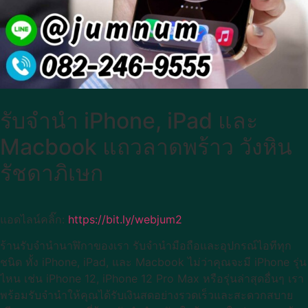
รับจำนำ iPhone, iPad และ
Macbook แถวลาดพร้าว วังหิน
รัชดาภิเษก
แอดไลน์คลิ๊ก:
https://bit.ly/webjum2
ร้านรับจำนำนาฬิกาของเรา รับจำนำมือถือและอุปกรณ์ไอทีทุก
ชนิด ทั้ง iPhone, iPad, และ Macbook ไม่ว่าคุณจะมี iPhone รุ่น
ไหน เช่น iPhone 12, iPhone 12 Pro Max หรือรุ่นล่าสุดอื่นๆ เรา
พร้อมรับจำนำให้คุณได้รับเงินสดอย่างรวดเร็วและสะดวกสบาย