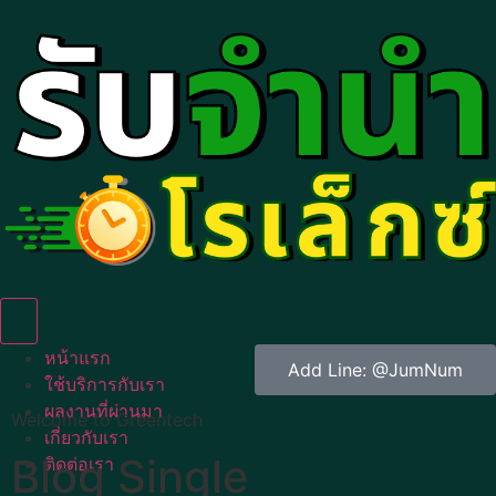
Humberger Toggle Menu
หน้าแรก
Add Line: @JumNum
ใช้บริการกับเรา
ผลงานที่ผ่านมา
Welcome to Greentech
เกี่ยวกับเรา
Blog Single
ติดต่อเรา