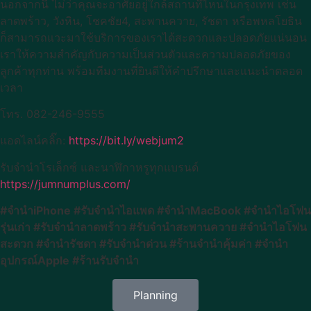
นอกจากนี้ ไม่ว่าคุณจะอาศัยอยู่ใกล้สถานที่ไหนในกรุงเทพ เช่น
ลาดพร้าว, วังหิน, โชคชัย4, สะพานควาย, รัชดา หรือพหลโยธิน
ก็สามารถแวะมาใช้บริการของเราได้สะดวกและปลอดภัยแน่นอน
เราให้ความสำคัญกับความเป็นส่วนตัวและความปลอดภัยของ
ลูกค้าทุกท่าน พร้อมทีมงานที่ยินดีให้คำปรึกษาและแนะนำตลอด
เวลา
โทร. 082-246-9555
แอดไลน์คลิ๊ก:
https://bit.ly/webjum2
รับจำนำโรเล็กซ์ และนาฬิกาหรูทุกแบรนด์
https://jumnumplus.com/
#จำนำiPhone #รับจำนำไอแพด #จำนำMacBook #จำนำไอโฟน
รุ่นเก่า #รับจำนำลาดพร้าว #รับจำนำสะพานควาย #จำนำไอโฟน
สะดวก #จำนำรัชดา #รับจำนำด่วน #ร้านจำนำคุ้มค่า #จำนำ
อุปกรณ์Apple #ร้านรับจำนำ
Planning