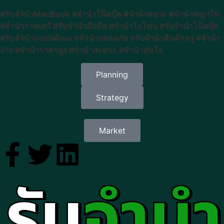
#รับจำนำMacBook #จำนำโน๊ตบุ๊ค #จำนำสยาม #จำนำพญาไท
#จำนำราชเทวี #รับจำนำมือถือ #จำนำไอโฟน #รับจำนำโน๊ตบุ๊ค
#รับจำนำแบรนด์เนม #จำนำปลอดภัย #รับจำนำสินค้าหรู #จำนำ
ง่าย #จำนำราคาสูง #จำนำสะดวก #จำนำอุ่นใจ
Planning
Strategy
Market