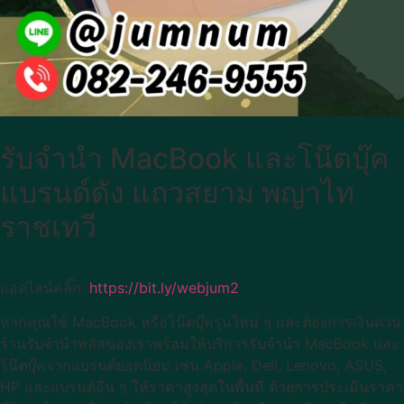
รับจำนำ MacBook และโน๊ตบุ๊ค
แบรนด์ดัง แถวสยาม พญาไท
ราชเทวี
แอดไลน์คลิ๊ก:
https://bit.ly/webjum2
หากคุณใช้ MacBook หรือโน๊ตบุ๊ครุ่นใหม่ ๆ และต้องการเงินด่วน
ร้านรับจำนำพลัสของเราพร้อมให้บริการรับจำนำ MacBook และ
โน๊ตบุ๊คจากแบรนด์ยอดนิยม เช่น Apple, Dell, Lenovo, ASUS,
HP และแบรนด์อื่น ๆ ให้ราคาสูงสุดในพื้นที่ ด้วยการประเมินราคา