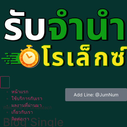
Humberger Toggle Menu
หน้าแรก
Add Line: @JumNum
ใช้บริการกับเรา
ผลงานที่ผ่านมา
Welcome to Greentech
เกี่ยวกับเรา
Blog Single
ติดต่อเรา