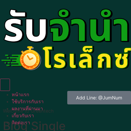
Humberger Toggle Menu
หน้าแรก
Add Line: @JumNum
ใช้บริการกับเรา
ผลงานที่ผ่านมา
Welcome to Greentech
เกี่ยวกับเรา
Blog Single
ติดต่อเรา