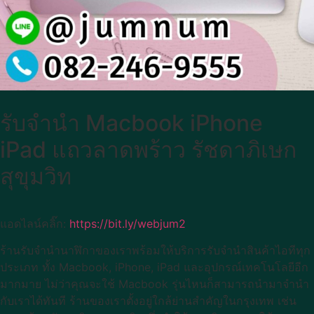
รับจำนำ Macbook iPhone
iPad แถวลาดพร้าว รัชดาภิเษก
สุขุมวิท
แอดไลน์คลิ๊ก:
https://bit.ly/webjum2
ร้านรับจำนำนาฬิกาของเราพร้อมให้บริการรับจำนำสินค้าไอทีทุก
ประเภท ทั้ง Macbook, iPhone, iPad และอุปกรณ์เทคโนโลยีอีก
มากมาย ไม่ว่าคุณจะใช้ Macbook รุ่นไหนก็สามารถนำมาจำนำ
กับเราได้ทันที ร้านของเราตั้งอยู่ใกล้ย่านสำคัญในกรุงเทพ เช่น