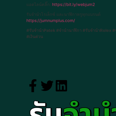
แอดไลน์คลิ๊ก:
https://bit.ly/webjum2
รับจำนำโรเล็กซ์ และนาฬิกาหรูทุกแบรนด์
https://jumnumplus.com/
#รับจำนำPatek #จำนำนาฬิกา #รับจำนำRolex #จ
#เงินด่วน