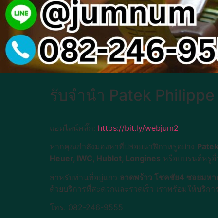
รับจำนำ Patek Philipp
แอดไลน์คลิ๊ก:
https://bit.ly/webjum2
หากคุณกำลังมองหาที่ปล่อยนาฬิกาหรูอย่าง
Patek
Heuer, IWC, Hublot, Longines
หรือแบรนด์หรูอื
สำหรับท่านที่อยู่แถว
ลาดพร้าว โชคชัย4 ซอยมหาดไ
ด้วยบริการที่สะดวกและรวดเร็ว เราพร้อมให้บริการ
โทร. 082-246-9555