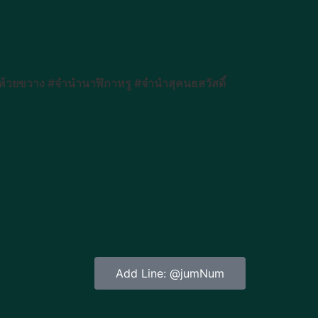
วยขวาง #จำนำนาฬิกาหรู #จำนำสุคนธสวัสดิ์
Add Line: @jumNum