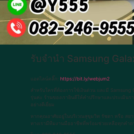
รับจำนำ Samsung Galaxy
แอดไลน์คลิ๊ก:
https://bit.ly/webjum2
สำหรับใครที่ต้องการใช้เงินด่วน และมี Samsung Ga
รุ่นค่ะ ร้านของเรายินดีให้คำปรึกษาและประเมินร
อย่างดีเยี่ยม
หากคุณอาศัยอยู่ในบริเวณสุขุมวิท รัชดา หรือ สยา
ทางเรามีทีมงานมืออาชีพที่พร้อมช่วยเหลือทุกคำถ