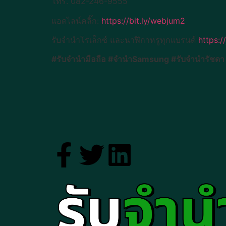
โทร. 082-246-9555
แอดไลน์คลิ๊ก:
https://bit.ly/webjum2
รับจำนำโรเล็กซ์ และนาฬิกาหรูทุกแบรนด์
https:
#รับจำนำมือถือ #จำนำSamsung #รับจำนำรัชดา 