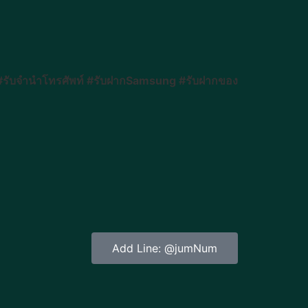
 #รับจำนำโทรศัพท์ #รับฝากSamsung #รับฝากของ
Add Line: @jumNum