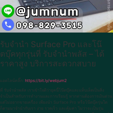
รับจำนำ Surface Pro และโน๊
ตบุ๊คทุกรุ่นที่ รับจำนำพลัส – ได้
ราคาสูง บริการสะดวกสบาย
แอดไลน์คลิ๊ก:
https://bit.ly/webjum2
ที่ รับจำนำพลัส เราเข้าใจดีว่ายุคนี้โน๊ตบุ๊คและแท็บเล็ตเป็นสิ่ง
จำเป็นสำหรับการทำงานและการเรียนรู้ หากท่านต้องการเงินด่วน
แต่ไม่อยากขายเครื่อง เพียงนำ Surface Pro หรือโน๊ตบุ๊ครุ่นใด
ก็ตามมาจำนำกับเรา ง่าย รวดเร็ว และคุ้มค่า ไม่ว่าจะเป็นรุ่น