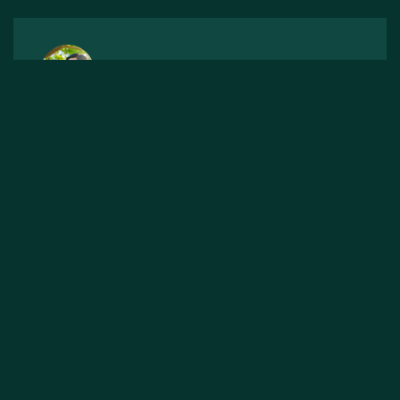
เป็นร้านรับจำนำโรเล็กซ์ที่น่าเชื่อถือค่ะ ประเมิน
ราคาให้สูงกว่าร้านอื่น ไปมาแล้ว รู้สึกประทับใจมาก
กับการบริการ
คุณสุภาพร
สาขาบางแค